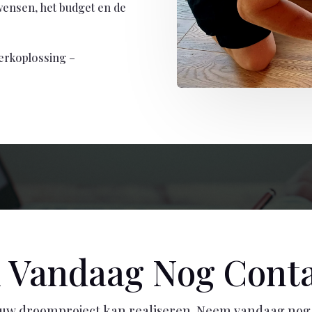
wensen, het budget en de
erkoplossing –
 Vandaag Nog Conta
w droomproject kan realiseren. Neem vandaag nog 