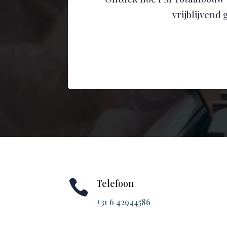
vrijblijvend

Telefoon
+31 6 42944586